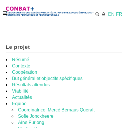
EN
FR
ACCUEIL
Le projet
ECML.AT
Résumé
Contexte
Coopération
KIT DE FORMATION
But général et objectifs spécifiques
Résultats attendus
Viabilité
UNITÉS DIDACTIQUES
Actualités
Equipe
Coordinatrice: Mercè Bernaus Queralt
RESSOURCES
Sofie Jonckheere
Áine Furlong