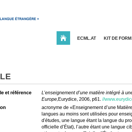
ACCUEIL
ECML.AT
KIT DE FORM
ILE
e et référence
L’enseignement d’une matière intégré à une
Europe,
Eurydice, 2006, p61.
//www.eurydic
ion
acronyme de «Enseignement d’une Matière
langues au moins sont utilisées pour ensei
d'études, une langue étant la langue du p
officielle d’État), l’autre étant une langue c