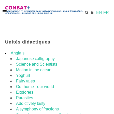
EN
FR
ACCUEIL
Unités didactiques
ECML.AT
Anglais
Japanese calligraphy
Science and Scientists
KIT DE FORMATION
Motion in the ocean
Yoghurt
Fairy tales
UNITÉS DIDACTIQUES
Our home - our world
Explorers
Parasites
RESSOURCES
Addictively tasty
A symphony of fractions