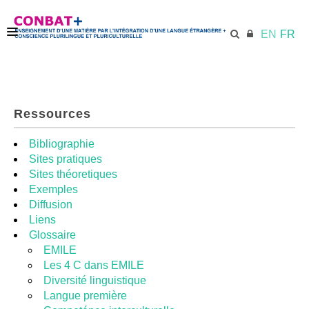
EN
FR
ACCUEIL
Ressources
ECML.AT
Bibliographie
Sites pratiques
Sites théoretiques
KIT DE FORMATION
Exemples
Diffusion
Liens
UNITÉS DIDACTIQUES
Glossaire
EMILE
Les 4 C dans EMILE
RESSOURCES
Diversité linguistique
Langue première