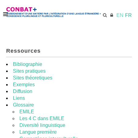
EN
FR
ACCUEIL
Ressources
ECML.AT
Bibliographie
Sites pratiques
Sites théoretiques
KIT DE FORMATION
Exemples
Diffusion
Liens
UNITÉS DIDACTIQUES
Glossaire
EMILE
Les 4 C dans EMILE
RESSOURCES
Diversité linguistique
Langue première